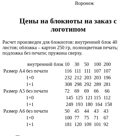
Воронеж
Цены на блокноты на заказ с
логотипом
Расчет произведен для блокнотов: внутренний блок 40
листов; обложка – картон 250 гр, полноцветная печать;
подложка без печати; пружина сверху.
внутренний блок
10
30
50
100
200
Размер А4
без печати
116
111
111
107
107
1+0
232
212
203
203
196
1+1
308
298
292
289
281
Размер А5
без печати
72
69
69
66
66
1+0
145
125
121
115
112
1+1
249
193
180
164
158
Размер А6
без печати
50
45
44
43
43
1+0
100
77
75
71
67
1+1
181
120
109
101
92