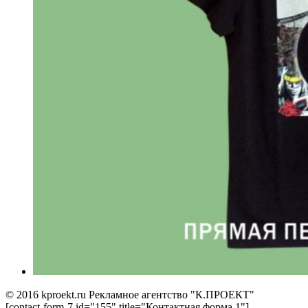
© 2016 kproekt.ru Рекламное агентство "К.ПРОЕКТ"
[contact-form-7 id="155" title="Контактная форма 1"]