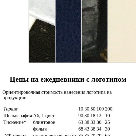
Цены на ежедневники с логотипом
Ориентировочная стоимость нанесения логотипа на
продукцию.
Тираж
10
30
50
100
200
Шелкография
А6, 1 цвет
90
30
18
12
10
Тиснение*
блинтовое
63
38
33
30
25
фольга
68
43
38
34
30
УФ-печать
полноцветная печать
85
85
70
70
65